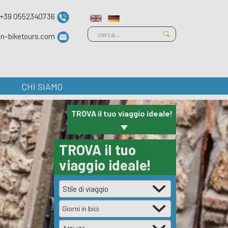
+39 0552340736
ian-biketours.com
I
CHI SIAMO
TROVA il tuo viaggio ideale!
TROVA il tuo
viaggio ideale!
Giorni in bici