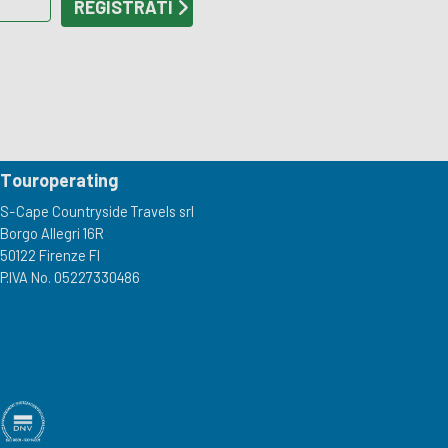
Touroperating
S-Cape Countryside Travels srl
Borgo Allegri 16R
50122 Firenze FI
P.IVA No. 05227330486