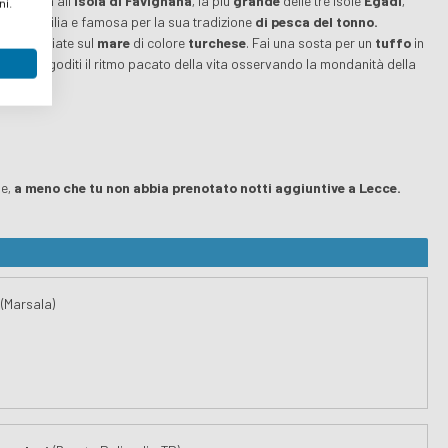
ca
ti porta all'
Isola di Favignana
, la più
grande
delle tre Isole
Egadi
,
ni.
 della Sicilia e famosa per la sua tradizione
di pesca del tonno.
ti affacciate sul
mare
di colore
turchese
. Fai una sosta per un
tuffo
in
nature
e goditi il ritmo pacato della vita osservando la mondanità della
ne,
a meno che tu non abbia prenotato notti aggiuntive a Lecce.
(Marsala)