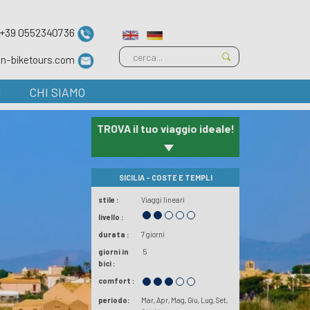
+39 0552340736
ian-biketours.com
I
CHI SIAMO
TROVA il tuo viaggio ideale!
SICILIA - COSTE E TEMPLI
stile :
Viaggi lineari
livello :
durata :
7 giorni
giorni in
5
bici :
comfort :
periodo:
Mar
Apr
Mag
Giu
Lug
Set