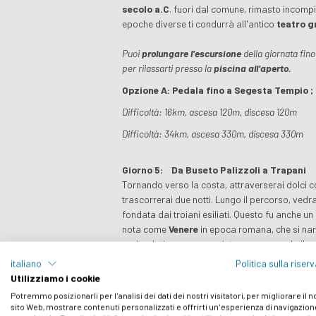
secolo a.C
. fuori dal comune, rimasto incompi
epoche diverse ti condurrà all'antico
teatro g
Puoi
prolungare l'escursione
della giornata fino
per rilassarti presso la
piscina all'aperto.
Opzione A: Pedala fino a Segesta Tempio ;
Difficoltà: 16km, ascesa 120m, discesa 120m
Difficoltà: 34km, ascesa 330m, discesa 330m
Giorno 5:
Da Buseto Palizzoli a Trapani
Tornando verso la costa, attraverserai dolci c
trascorrerai due notti. Lungo il percorso, vedr
fondata dai troiani esiliati. Questo fu anche u
nota come
Venere
in epoca romana, che si narr
godendoti una passeggiata e osservando il ce
italiano
Politica sulla riser
Difficoltà: 34km, ascesa 260m, discesa 450m
Utilizziamo i cookie
Potremmo posizionarli per l'analisi dei dati dei nostri visitatori, per migliorare il 
Giorno 6:
Giro ad anelo sull'isola di Favi
sito Web, mostrare contenuti personalizzati e offrirti un'esperienza di navigazion