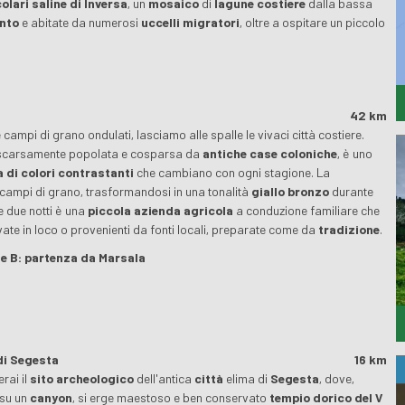
olari saline di Inversa
, un
mosaico
di
lagune costiere
dalla bassa
ento
e abitate da numerosi
uccelli migratori
, oltre a ospitare un piccolo
42 km
mpi di grano ondulati, lasciamo alle spalle le vivaci città costiere.
 scarsamente popolata e cosparsa da
antiche case coloniche
, è uno
 di colori contrastanti
che cambiano con ogni stagione. La
 campi di grano, trasformandosi in una tonalità
giallo bronzo
durante
e due notti è una
piccola azienda agricola
a conduzione familiare che
vate in loco o provenienti da fonti locali, preparate come da
tradizione
.
ne B: partenza da Marsala
di Segesta
16 km
rai il
sito archeologico
dell'antica
città
elima di
Segesta
, dove,
 su un
canyon
, si erge maestoso e ben conservato
tempio dorico del V