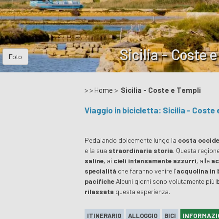
Sicilia - Coste 
Foto
> >
Home
>
Sicilia - Coste e Templi
Viaggio in bicicletta: Sicilia - Coste 
Pedalando dolcemente lungo la
costa occiden
e la sua
straordinaria storia
. Questa region
saline
, ai
cieli intensamente azzurri
, alle
ac
specialità
che faranno venire l'
acquolina in
pacifiche
.Alcuni giorni sono volutamente più
rilassata
questa esperienza.
INFORMAZI
ITINERARIO
ALLOGGIO
BICI