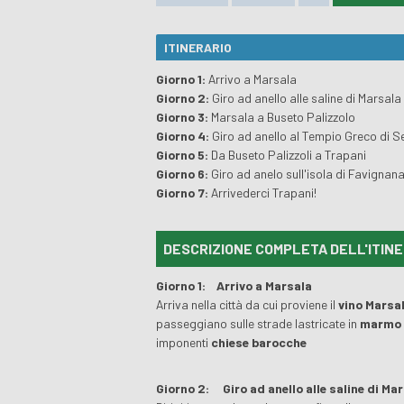
ITINERARIO
Giorno 1:
Arrivo a Marsala
Giorno 2:
Giro ad anello alle saline di Marsala
Giorno 3:
Marsala a Buseto Palizzolo
Giorno 4:
Giro ad anello al Tempio Greco di 
Giorno 5:
Da Buseto Palizzoli a Trapani
Giorno 6:
Giro ad anelo sull'isola di Favignan
Giorno 7:
Arrivederci Trapani!
DESCRIZIONE COMPLETA DELL'ITIN
Giorno 1:
Arrivo a Marsala
Arriva nella città da cui proviene il
vino Marsa
passeggiano sulle strade lastricate in
marm
imponenti
chiese barocche
Giorno 2:
Giro ad anello alle saline di Ma