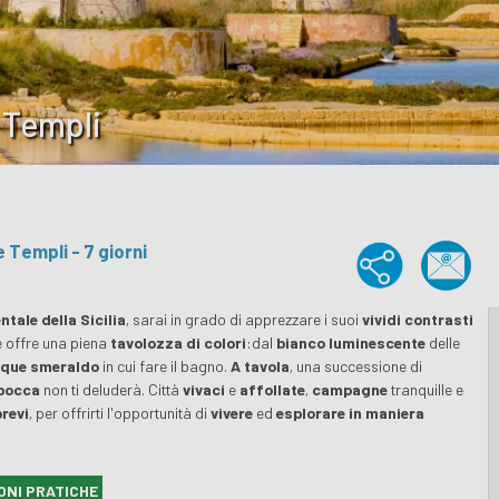
e Templi
e Templi - 7 giorni
tale della Sicilia
, sarai in grado di apprezzare i suoi
vividi contrasti
e offre una piena
tavolozza di colori
:dal
bianco luminescente
delle
que smeraldo
in cui fare il bagno.
A tavola
, una successione di
 bocca
non ti deluderà. Città
vivaci
e
affollate
,
campagne
tranquille e
brevi
, per offrirti l'opportunità di
vivere
ed
esplorare in maniera
ONI PRATICHE