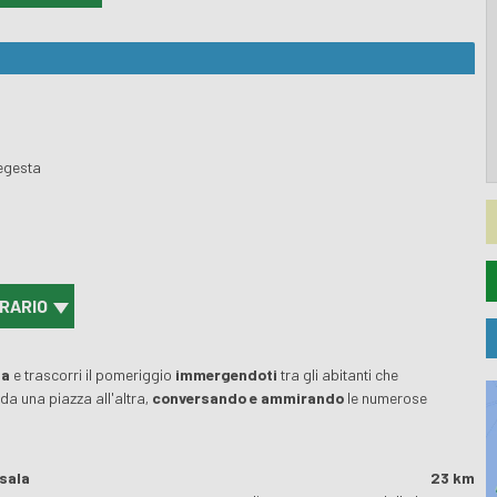
Segesta
a
ERARIO
la
e trascorri il pomeriggio
immergendoti
tra gli abitanti che
o
da una piazza all'altra,
conversando e ammirando
le numerose
rsala
23 km