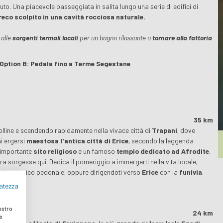
uto. Una piacevole passeggiata in salita lungo una serie di edifici di
reco scolpito in una cavità rocciosa naturale.
 alle
sorgenti termali locali
per un bagno rilassante o
tornare alla fattoria
 Option B: Pedala fino a Terme Segestane
35 km
olline e scendendo rapidamente nella vivace città di
Trapani
, dove
ai ergersi
maestosa l'antica città di Erice
, secondo la leggenda
n importante
sito religioso
e un famoso
tempio dedicato ad Afrodite
,
a sorgesse qui. Dedica il pomeriggio a immergerti nella vita locale,
ntro storico pedonale, oppure dirigendoti verso
Erice
con la
funivia
.
vatezza
nostro
gnana
24 km
e