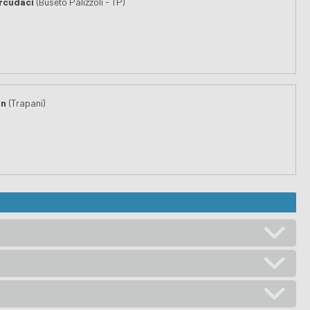
rcudaci
(Buseto Palizzoli - TP)
In
(Trapani)