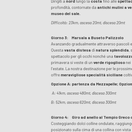
Dirigiti a
nord
lungo la
costa
fino alle
spettac
profondità, contornate da
antichi mulini a v
museo del sale.
Difficoltà: 23km, ascesa 20mt, discesa 20mt
Giorno 3:
Marsala a Buseto Palizzolo
Avanzando gradualmente attraverso pascoli e ca
Questa
vasta distesa
di
natura splendida
,
spettacolo per gli occhi nonché una
tavolozza
primavera si veste di un
verde rigoglioso
nei
l'estate. La nostra destinazione per le prossim
offre
meravigliose specialità siciliane
colti
Opzione A: partenza da Mezzapelle; Opzio
A: 41km, ascesa 480mt, discesa 300mt
B: 52km, ascesa 620mt, discesa 300mt
Giorno 4:
Giro ad anello al Tempio Greco 
Costeggiando dolci colline ondulate, raggiunge
posizionato sulla cima di una collina con vista