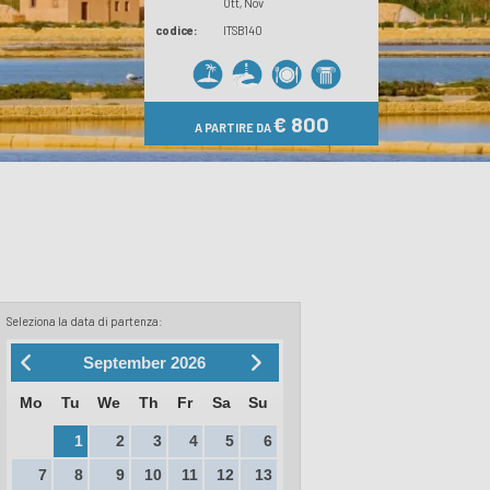
Ott
Nov
codice:
ITSB140
€ 800
A PARTIRE DA
Seleziona la data di partenza:
September
2026
Mo
Tu
We
Th
Fr
Sa
Su
1
2
3
4
5
6
7
8
9
10
11
12
13