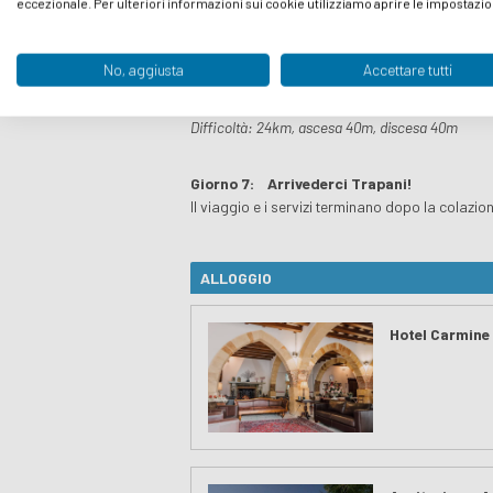
Questa mattina una breve
escursione in bar
eccezionale. Per ulteriori informazioni sui cookie utilizziamo aprire le impostazio
situate a 7 km al largo della costa occidentale
Pedalerete lungo le strade costiere pianeggian
No, aggiusta
Accettare tutti
una delle numerose
calette
appartate e
inse
piazza del villaggio.
Difficoltà: 24km, ascesa 40m, discesa 40m
Giorno 7:
Arrivederci Trapani!
Il viaggio e i servizi terminano dopo la colazio
ALLOGGIO
Hotel Carmine