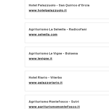
Hotel Palazzuolo - San Quirico d'Orcia
www.hotelpalazzuolo.it
Agriturismo La Selvella - Radicofani
www.selvella.com
Agriturismo Le Vigne - Bolsena
www.levigne.it
Hotel Riario - Viterbo
www.palazzoriario.it
Agriturismo Montefosco - Sutri
www.agriturismomontefosco.it