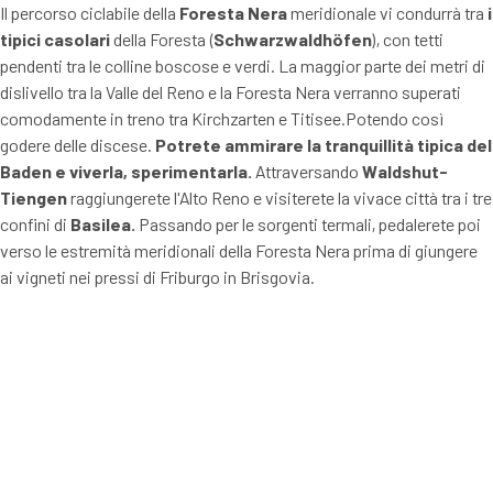
Il percorso ciclabile della
Foresta Nera
meridionale vi condurrà tra
i
tipici casolari
della Foresta (
Schwarzwaldhöfen
), con tetti
pendenti tra le colline boscose e verdi. La maggior parte dei metri di
dislivello tra la Valle del Reno e la Foresta Nera verranno superati
comodamente in treno tra Kirchzarten e Titisee.Potendo così
godere delle discese.
Potrete ammirare la tranquillità tipica del
Baden e viverla, sperimentarla.
Attraversando
Waldshut-
Tiengen
raggiungerete l'Alto Reno e visiterete la vivace città tra i tre
confini di
Basilea.
Passando per le sorgenti termali, pedalerete poi
verso le estremità meridionali della Foresta Nera prima di giungere
ai vigneti nei pressi di Friburgo in Brisgovia.
extraSmallDevice