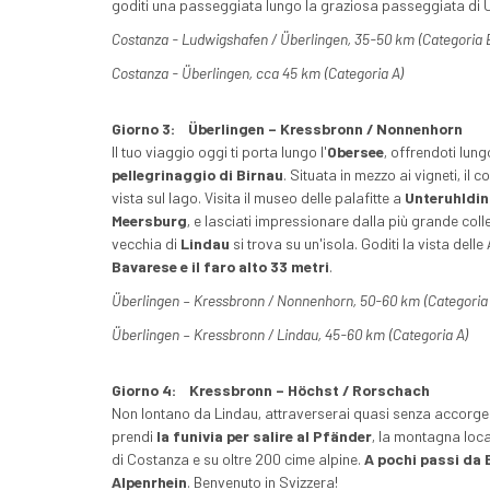
goditi una passeggiata lungo la graziosa passeggiata di 
Costanza - Ludwigshafen / Überlingen, 35-50 km (Categoria 
Costanza - Überlingen, cca 45 km (Categoria A)
Giorno 3:
Überlingen – Kressbronn / Nonnenhorn
Il tuo viaggio oggi ti porta lungo l'
Obersee
, offrendoti lung
pellegrinaggio di Birnau
. Situata in mezzo ai vigneti, il
vista sul lago. Visita il museo delle palafitte a
Unteruhldi
Meersburg
, e lasciati impressionare dalla più grande colle
vecchia di
Lindau
si trova su un'isola. Goditi la vista delle 
Bavarese e il faro alto 33 metri
.
Überlingen – Kressbronn / Nonnenhorn, 50-60 km (Categoria
Überlingen – Kressbronn / Lindau, 45-60 km (Categoria A)
Giorno 4:
Kressbronn – Höchst / Rorschach
Non lontano da Lindau, attraverserai quasi senza accorger
prendi
la funivia per salire al Pfänder
, la montagna loca
di Costanza e su oltre 200 cime alpine.
A pochi passi da
Alpenrhein
. Benvenuto in Svizzera!