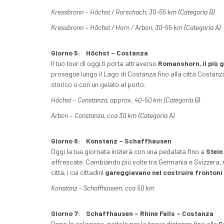
Kressbronn – Höchst / Rorschach, 30-55 km (Categoria B)
Kressbronn – Höchst / Horn / Arbon, 30-55 km (Categoria A)
Giorno 5:
Höchst – Costanza
Il tuo tour di oggi ti porta attraverso
Romanshorn, il più g
prosegue lungo il Lago di Costanza fino alla città Costanz
storico o con un gelato al porto.
Höchst – Constanza, approx. 40-50 km (Categoria B)
Arbon – Constanza, cca 30 km (Categoria A)
Giorno 6:
Konstanz – Schaffhausen
Oggi la tua giornata inizierà con una pedalata fino a
Stein
affrescate. Cambiando più volte tra Germania e Svizzera, 
città, i cui cittadini
gareggiavano nel costruire frontoni 
Konstanz – Schaffhausen, cca 50 km
Giorno 7:
Schaffhausen – Rhine Falls – Costanza
Dopo la colazione, pedala per la breve distanza fino alle
C