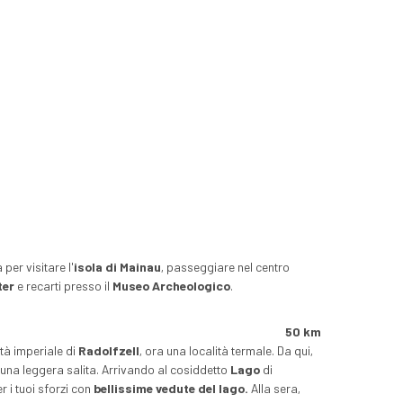
 per visitare l'
isola di Mainau
, passeggiare nel centro
ter
e recarti presso il
Museo Archeologico
.
50 km
ttà imperiale di
Radolfzell
, ora una località termale. Da qui,
 una leggera salita. Arrivando al cosiddetto
Lago
di
r i tuoi sforzi con
bellissime vedute del lago.
Alla sera,