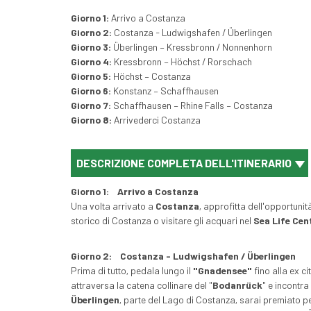
Giorno 1:
Arrivo a Costanza
Giorno 2:
Costanza - Ludwigshafen / Überlingen
Giorno 3:
Überlingen – Kressbronn / Nonnenhorn
Giorno 4:
Kressbronn – Höchst / Rorschach
Giorno 5:
Höchst – Costanza
Giorno 6:
Konstanz – Schaffhausen
Giorno 7:
Schaffhausen – Rhine Falls – Costanza
Giorno 8:
Arrivederci Costanza
DESCRIZIONE COMPLETA DELL'ITINERARIO
Giorno 1:
Arrivo a Costanza
Una volta arrivato a
Costanza
, approfitta dell'opportunità
storico di Costanza o visitare gli acquari nel
Sea Life Cen
Giorno 2:
Costanza - Ludwigshafen / Überlingen
Prima di tutto, pedala lungo il
"Gnadensee"
fino alla ex ci
attraversa la catena collinare del "
Bodanrück
" e incontra
Überlingen
, parte del Lago di Costanza, sarai premiato pe