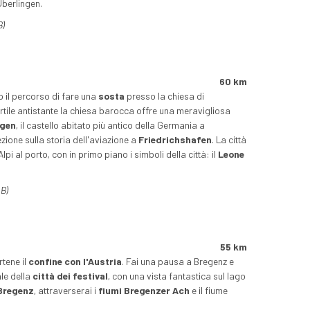
Überlingen.
B)
60 km
o il percorso di fare una
sosta
presso la chiesa di
 cortile antistante la chiesa barocca offre una meravigliosa
ngen
, il castello abitato più antico della Germania a
zione sulla storia dell'aviazione a
Friedrichshafen
. La città
Alpi al porto, con in primo piano i simboli della città: il
Leone
 B)
55 km
tene il
confine con l'Austria
. Fai una pausa a Bregenz e
le della
città dei festival
, con una vista fantastica sul lago
 Bregenz
, attraverserai i
fiumi Bregenzer Ach
e il fiume