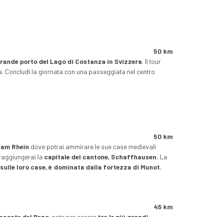
50 km
rande porto del Lago di Costanza in Svizzera
. Il tour
a. Concludi la giornata con una passeggiata nel centro
50 km
 am Rhein
dove potrai ammirare le sue case medievali
raggiungerai la
capitale del cantone, Schaffhausen.
La
sulle loro case, è dominata dalla fortezza di Munot.
45 km
ascate del Reno
, note per essere
tra le più grandi