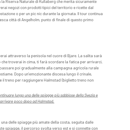
va la Riserva Naturale di Kullaberg che merita sicuramente
 negozi con prodotti tipici del territorio e ricette dal
stazione o per un pic nic durante la giornata. Il tour continua
esca città di Angelholm, punto di finale di questo primo
rai attraverso la penisola nel cuore di Bjare. La salita sarà
 che troverai in cima, ti farà scordare la fatica per arrivarci,
r passare poi gradualmente alla campagna agricola rurale
bestiame. Dopo un’emozionante discesa lungo il crinale,
re il treno per raggiungere Halmstad (biglietto treno non
ntinuare lungo una delle spiagge più sabbiose della Svezia e
ed arrivare poco dopo ad Halmstad.
 una delle spiagge più amate della costa, seguita dalle
te spiagge, il percorso svolta verso est e si connette con