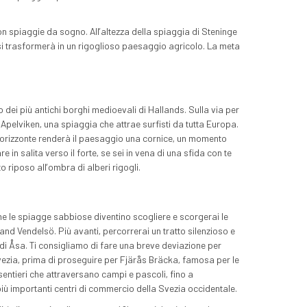
con spiaggie da sogno. All’altezza della spiaggia di Steninge
si trasformerà in un rigoglioso paesaggio agricolo. La meta
 dei più antichi borghi medioevali di Hallands. Sulla via per
 Apelviken, una spiaggia che attrae surfisti da tutta Europa.
l’orizzonte renderà il paesaggio una cornice, un momento
 in salita verso il forte, se sei in vena di una sfida con te
o riposo all’ombra di alberi rigogli.
me le spiagge sabbiose diventino scogliere e scorgerai le
 and Vendelsö. Più avanti, percorrerai un tratto silenzioso e
di Åsa. Ti consigliamo di fare una breve deviazione per
 Svezia, prima di proseguire per Fjärås Bräcka, famosa per le
sentieri che attraversano campi e pascoli, fino a
iù importanti centri di commercio della Svezia occidentale.