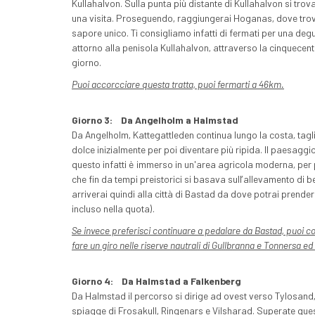
Kullahalvon. Sulla punta più distante di Kullahalvon si tro
una visita. Proseguendo, raggiungerai Hoganas, dove troverai
sapore unico. Ti consigliamo infatti di fermati per una degu
attorno alla penisola Kullahalvon, attraverso la cinquecent
giorno.
Puoi accorcciare questa tratta, puoi fermarti a 46km.
Giorno 3:
Da Angelholm a Halmstad
Da Angelholm, Kattegattleden continua lungo la costa, taglie
dolce inizialmente per poi diventare più ripida. Il paesaggio
questo infatti è immerso in un'area agricola moderna, pe
che fin da tempi preistorici si basava sull’allevamento di 
arriverai quindi alla città di Bastad da dove potrai prende
incluso nella quota).
Se invece preferisci continuare a pedalare da Bastad, puoi co
fare un giro nelle riserve nautrali di Gullbranna e Tonnersa 
Giorno 4:
Da Halmstad a Falkenberg
Da Halmstad il percorso si dirige ad ovest verso Tylosand,
spiagge di Frosakull, Ringenars e Vilsharad. Superate ques