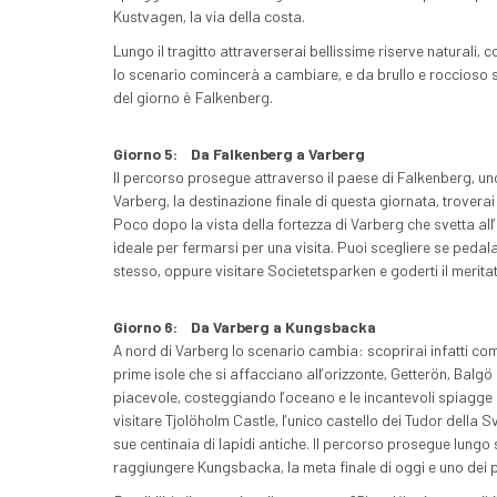
Kustvagen, la via della costa.
Lungo il tragitto attraverserai bellissime riserve naturali, 
lo scenario comincerà a cambiare, e da brullo e roccioso 
del giorno è Falkenberg.
Giorno 5:
Da Falkenberg a Varberg
Il percorso prosegue attraverso il paese di Falkenberg, uno
Varberg, la destinazione finale di questa giornata, troverai
Poco dopo la vista della fortezza di Varberg che svetta al
ideale per fermarsi per una visita. Puoi scegliere se pedalare
stesso, oppure visitare Societetsparken e goderti il meritat
Giorno 6:
Da Varberg a Kungsbacka
A nord di Varberg lo scenario cambia: scoprirai infatti co
prime isole che si affacciano all’orizzonte, Getterön, Balgö
piacevole, costeggiando l’oceano e le incantevoli spiagge 
visitare Tjolöholm Castle, l’unico castello dei Tudor della
sue centinaia di lapidi antiche. Il percorso prosegue lungo 
raggiungere Kungsbacka, la meta finale di oggi e uno dei p